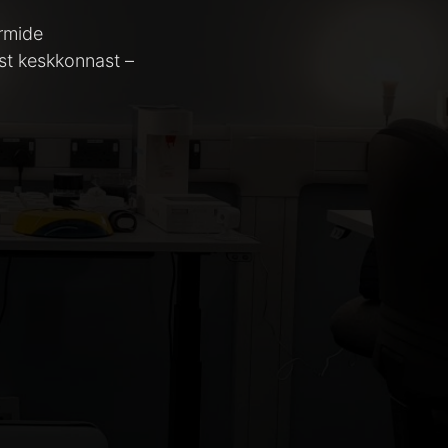
rmide
est keskkonnast –