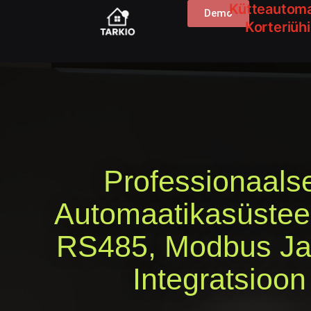
Kütteautoma
Demo
Korteriüh
Professionaals
Automaatikasüstee
RS485, Modbus J
Integratsioon