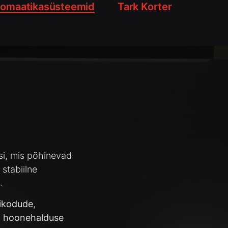
omaatikasüsteemid
Tark Korter
i, mis põhinevad
 stabiilne
.
ikodude
,
a
hoonehalduse