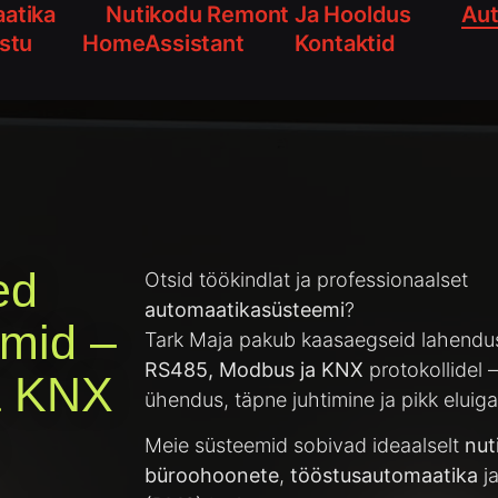
atika
Nutikodu Remont Ja Hooldus
Aut
istu
HomeAssistant
Kontaktid
ed
Otsid töökindlat ja professionaalset
automaatikasüsteemi
?
mid –
Tark Maja pakub kaasaegseid lahendus
RS485, Modbus ja KNX
protokollidel –
a KNX
ühendus, täpne juhtimine ja pikk eluiga
Meie süsteemid sobivad ideaalselt
nut
büroohoonete
,
tööstusautomaatika
j